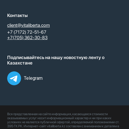
Контакты
client@vitaliberta.com
+7 (7172) 72-51-67
+7(705) 362-30-83
Подписывайтесь на нашу новостную ленту о
Казахстане
Telegram
Вся представленная на сайте информация, касающаяся стоимости
оказываемых услуг носит информационный характер и ни при каких
условиях не является публичной офертой, определяемой положениями ст.
395 ГК РК. Интернет-сайт vitaliberta.kz составлен с вниманием к деталям в