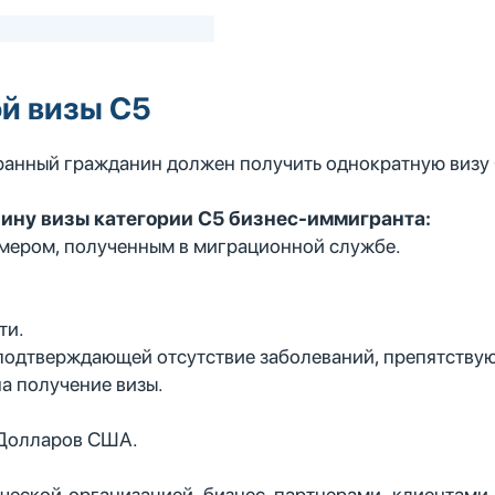
й визы C5
анный гражданин должен получить однократную визу С
ину визы категории С5 бизнес-иммигранта:
омером, полученным в миграционной службе.
ти.
подтверждающей отсутствие заболеваний, препятству
а получение визы.
 Долларов США.
еской организацией, бизнес-партнерами, клиентами,