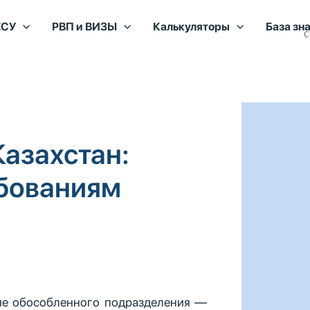
ЕСУ
РВП и ВИЗЫ
Калькуляторы
База зн
с
Казахстан:
ебованиям
ние обособленного подразделения —