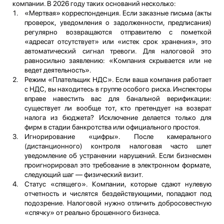
компании. В 2026 году таких оснований несколько:
«Мертвая» корреспонденция. Если заказные письма (акты
проверок, уведомления о задолженности, предписания)
регулярно возвращаются отправителю с пометкой
«адресат отсутствует» или «истек срок хранения», это
автоматический сигнал тревоги. Для налоговой это
равносильно заявлению: «Компания скрывается или не
ведет деятельность».
Режим «Плательщик НДС». Если ваша компания работает
с НДС, вы находитесь в группе особого риска. Инспекторы
вправе навестить вас для банальной верификации:
существует ли вообще тот, кто претендует на возврат
налога из бюджета? Исключение делается только для
фирм в стадии банкротства или официального простоя.
Игнорирование «цифры». После камерального
(дистанционного) контроля налоговая часто шлет
уведомление об устранении нарушений. Если бизнесмен
проигнорировал это требование в электронном формате,
следующий шаг — физический визит.
Статус «спящего». Компании, которые сдают нулевую
отчетность и числятся бездействующими, попадают под
подозрение. Налоговой нужно отличить добросовестную
«спячку» от реально брошенного бизнеса.