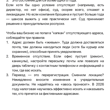
Это состояние длится более одного года.
Если хотя бы одно условие отсутствует (например, есть
директор, но нет офиса), суд, скорее всего, откажет в
ликвидации. Но если компания брошена и пустует больше года
— шансов выжить у нее практически нет. Суд принимает
решение о принудительном роспуске.
Чтобы ваш бизнес не попал в "капкан" отсутствующего адреса,
соблюдайте три правила:
Адрес должен быть «живым». Туда должна доставляться
почта, там должны находиться люди (хотя бы курьер или
охранник), способные принять уведомление.
Временное отсутствие. Если офис пустует (ремонт,
каникулы), настройте пересылку почты или повесьте на
дверь табличку с контактным телефоном и информацией о
том, где вас искать.
Переезд — это перерегистрация. Сменили локацию?
Немедленно вносите изменения в учредительные
документы. Не надейтесь на «авось пронесет». В 2026
году налоговая научилась эффективно искать и наказывать
тех, кто прячется за фиктивными адресами.