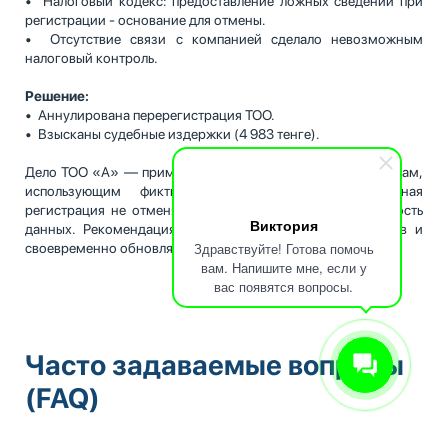
• Налоговый кодекс: предоставление ложных сведений при
регистрации - основание для отмены.
• Отсутствие связи с компанией сделало невозможным
налоговый контроль.
Решение:
• Аннулирована перерегистрация ТОО.
• Взысканы судебные издержки (4 983 тенге).
Дело ТОО «А» — пример жесткого подхода судов к фирмам,
использующим фиктивные адреса. Даже упрощенная
регистрация не отменяет ответственности за достоверность
Виктория
данных. Рекомендация: проверяйте адреса контрагентов и
Здравствуйте! Готова помочь
своевременно обновляйте свои данные в госреестрах.
вам. Напишите мне, если у
вас появятся вопросы.
Часто задаваемые вопросы
(FAQ)