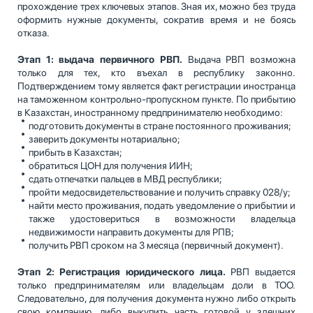
прохождение трех ключевых этапов. Зная их, можно без труда
оформить нужные документы, сократив время и не боясь
отказа.
Этап 1: выдача первичного РВП.
Выдача РВП возможна
только для тех, кто въехал в республику законно.
Подтверждением тому является факт регистрации иностранца
на таможенном контрольно-пропускном пункте. По прибытию
в Казахстан, иностранному предпринимателю необходимо:
подготовить документы в стране постоянного проживания;
заверить документы нотариально;
прибыть в Казахстан;
обратиться ЦОН для получения ИИН;
сдать отпечатки пальцев в МВД республики;
пройти медосвидетельствование и получить справку 028/у;
найти место проживания, подать уведомление о прибытии и
также удостовериться в возможности владельца
недвижимости направить документы для РПВ;
получить РВП сроком на 3 месяца (первичный документ).
Этап 2: Регистрация юридического лица.
РВП выдается
только предпринимателям или владельцам доли в ТОО.
Следовательно, для получения документа нужно либо открыть
свою компанию, либо выкупить часть готовой у здешних