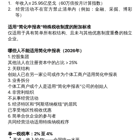
年收入≤ 25.95亿坚戈（60万倍按月计算指数）
经营活动不在官方禁止清单内（例如：金融、采掘、博彩
等）
适用
“
简化申报表
”
特殊税收制度的附加标准
仅适用于具有简单所有权结构、且未与其他优惠制度重叠的独立
企业。
哪些人不能适用简化申报表（
2026
年）
1. 控股集团
其他法人在注册资本中的占比 > 25%
2. 关联结构
创始人已在另一家公司或作为个体工商户适用简化申报表
3. 业务拆分
个体工商户或个人是适用“简化申报表”公司的创始人
4. 非营利组织
不从事经营活动
5. 经济特区和“阿斯塔纳枢纽”的居民
已享受地区性税收优惠
6. 简单合伙企业的参与者
共同经营活动适用特殊纳税程序
单一税税率：
2%
至
4%
基准：收入的4%——全国统一水平