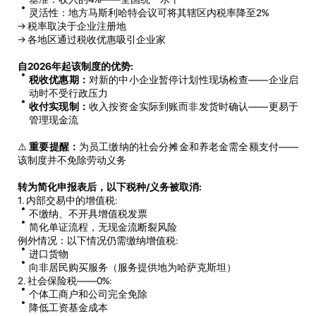
灵活性：地方马斯利哈特会议可将其辖区内税率降至2%
→ 税率取决于企业注册地
→ 各地区通过税收优惠吸引企业家
自
2026
年起该制度的优势
:
税收优惠期：
对新的中小企业暂停计划性现场检查——企业启
动时不受行政压力
收付实现制：
收入按资金实际到账而非发货时确认——更易于
管理现金流
⚠️
重要提醒：
为员工缴纳的社会分摊金和养老金需全额支付——
该制度并不免除劳动义务
转为简化申报表后，以下税种
/
义务被取消
:
1. 内部交易中的增值税:
不缴纳、不开具增值税发票
简化单证流程，无现金流断裂风险
例外情况：以下情况仍需缴纳增值税:
进口货物
向非居民购买服务（服务提供地为哈萨克斯坦）
2. 社会保险税——0%:
个体工商户和公司完全免除
降低工资基金成本