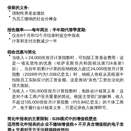
保留的义务
:
强制性养老金缴款
为员工缴纳的社会分摊金
报告频率
——
每年两次：
半年期代替季度期
:
仅在6个月和12个月结束时提交申报表
计算和支付次数减少一半
税收优惠与简化
当收入 > 24,000倍按月计算指数时，可扣除工资基金费用：这
是一项实质性的优惠（哈萨克斯坦共和国税法第724条第1
款）。当自年初累计计算的应纳税收入超过24,000倍按月计算
指数（2026年约为1.038亿坚戈）时，纳税人有权从其税基中
扣除员工实际应计的工资金额。这是推动“灰色”工资合法化的
强大激励。
当收入 < 135,000倍按月计算指数时，免除会计核算义务：这
是对个体工商户至关重要的简化。根据主管部门的解释，收入
不超过135,000倍按月计算指数（约5.84亿坚戈）的个体工商
户，免于履行会计核算义务，只需记录收入账簿即可。
简化申报表的主要限制：
B2B
模式中的增值税壁垒
适用简化申报表的企业不缴纳增值税
→
不开具含增值税的电子发
票
→
交易对手方无法获得税收抵扣