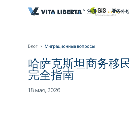
注册
业务外
Блог
Миграционные вопросы
哈萨克斯坦商务移
完全指南
18 мая, 2026