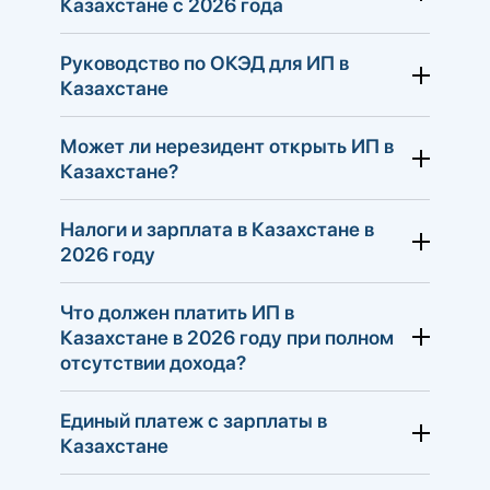
Казахстане с 2026 года
Руководство по ОКЭД для ИП в
Казахстане
Может ли нерезидент открыть ИП в
Казахстане?
Налоги и зарплата в Казахстане в
2026 году
Что должен платить ИП в
Индивидуальный предприниматель —
Казахстане в 2026 году при полном
это человек, который решил легально
отсутствии дохода?
зарабатывать, используя свой личный
статус. По закону. ИП не создаёт
Единый платеж с зарплаты в
Казахстане
отдельное «юридическое лицо». Он
остаётся тем же самым гражданином,