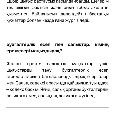
Ешбір шығыс растаусыз қабылданбайды. Шегерім
тек шығын фактісін және оның табыс әкелетін
қызметпен байланысын дәлелдейтін бастапқы
құжаттар болған кезде ғана жүргізіледі.
Бухгалтерлік есеп пен салықтар: кімнің
ережелері маңыздырақ?
Жалпы ереже: салықтық мақсаттар үшін
шығыстарды тану бухгалтерлік есеп
стандарттарына бағдарланады. Бірақ егер олар
мен Салық кодексі арасында қайшылық туындаса
– кодекс басым. Яғни, салық органы бухгалтерлік
логикаға емес, салықтық логикаға жүгінеді.