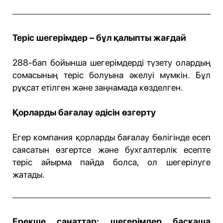
Теріс шегерімдер – бұл қалыпты жағдай
288-бап бойынша шегерімдерді түзету олардың
сомасының теріс болуына әкелуі мүмкін. Бұл
рұқсат етілген және заңнамада көзделген.
Қорларды бағалау әдісін өзгерту
Егер компания қорларды бағалау бөлігінде есеп
саясатын өзгертсе және бухгалтерлік есепте
теріс айырма пайда болса, ол шегерілуге
жатады.
Ерекше санаттар: шегерімдер басқаша