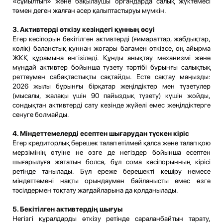
«сұйылтып» және бақылаушы органдарда салық жүктемесі
төмен деген жалған әсер қалыптастыруы мүмкін.
3. Активтерді өткізу кезіндегі құнның өсуі
Егер кәсіпорын бекітілген активтерді (ғимараттар, жабдықтар,
көлік) баланстық құннан жоғары бағамен өткізсе, оң айырма
ЖКҚ құрамына енгізіледі. Құнды анықтау механизмі және
мұндай активтер бойынша түзету тәртібі бұрынғы салықтық
реттеумен сабақтастықты сақтайды. Есте сақтау маңызды:
2026 жылы бұрынғы бірқатар жеңілдіктер мен түзетулер
(мысалы, жалақы үшін 90 пайыздық түзету) күшін жойды,
сондықтан активтерді сату кезінде жүйелі емес жеңілдіктерге
сенуге болмайды.
4. Міндеттемелерді есептен шығарудан түскен кіріс
Егер кредиторлық берешек талап етілмей қалса және талап қою
мерзімінің өтуіне не өзге де негіздер бойынша есептен
шығарылуға жататын болса, бұл сома кәсіпорынның кірісі
ретінде танылады. Бұл ереже берешекті кешіру немесе
міндеттемені нақты орындаумен байланысты емес өзге
тәсілдермен тоқтату жағдайларына да қолданылады.
5. Бекітілген активтердің шығуы
Негізгі құралдарды өткізу ретінде сараланбайтын тарату,