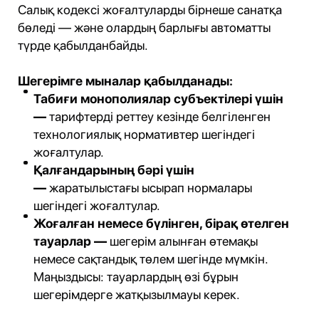
Салық кодексі жоғалтуларды бірнеше санатқа
бөледі — және олардың барлығы автоматты
түрде қабылданбайды.
Шегерімге мыналар қабылданады:
Табиғи монополиялар субъектілері үшін
—
тарифтерді реттеу кезінде белгіленген
технологиялық нормативтер шегіндегі
жоғалтулар.
Қалғандарының бәрі үшін
—
жаратылыстағы ысырап нормалары
шегіндегі жоғалтулар.
Жоғалған немесе бүлінген, бірақ өтелген
тауарлар —
шегерім алынған өтемақы
немесе сақтандық төлем шегінде мүмкін.
Маңыздысы: тауарлардың өзі бұрын
шегерімдерге жатқызылмауы керек.