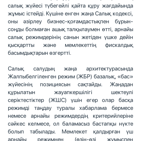
салық жүйесі түбегейлі қайта құру жағдайында
жұмыс істейді. Күшіне енген жаңа Салық кодексі,
оны әзірлеу бизнес-қоғамдастықпен бұрын-
соңды болмаған ашық талқылаумен өтті, арнайы
салық режимдерінің санын жетіден үшке дейін
қысқартты және мемлекеттің фискалдық
басымдықтарын өзгертті.
Салық салудың жаңа архитектурасында
Жалпыбелгіленген режим (ЖБР) базалық, «бас»
жүйесінің позициясын сақтайды. Жаңадан
құрылатын жауапкершілігі шектеулі
серіктестіктер (ЖШС) үшін егер олар басқа
режимді таңдау туралы хабарлама бермесе
немесе арнайы режимдердің критерийлеріне
сәйкес келмесе, ол баламасыз бастапқы нүкте
болып табылады. Мемлекет қалдырған үш
арнайы режимнен (өзін-өзі жұмыспен