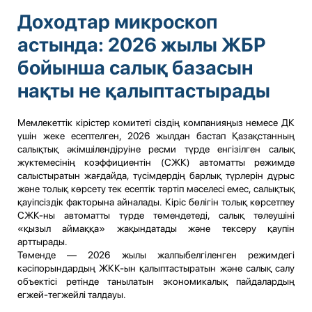
Доходтар микроскоп
астында: 2026 жылы ЖБР
бойынша салық базасын
нақты не қалыптастырады
Мемлекеттік кірістер комитеті сіздің компанияңыз немесе ДК
үшін жеке есептелген, 2026 жылдан бастап Қазақстанның
салықтық әкімшілендіруіне ресми түрде енгізілген салық
жүктемесінің коэффициентін (СЖК) автоматты режимде
салыстыратын жағдайда, түсімдердің барлық түрлерін дұрыс
және толық көрсету тек есептік тәртіп мәселесі емес, салықтық
қауіпсіздік факторына айналады. Кіріс бөлігін толық көрсетпеу
СЖК-ны автоматты түрде төмендетеді, салық төлеушіні
«қызыл аймаққа» жақындатады және тексеру қаупін
арттырады.
Төменде — 2026 жылы жалпыбелгіленген режимдегі
кәсіпорындардың ЖКК-ын қалыптастыратын және салық салу
объектісі ретінде танылатын экономикалық пайдалардың
егжей-тегжейлі талдауы.