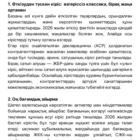
1. Өткізуден түскен кіріс: өзгеріссіз классика, бірақ жаңа
ортамен
Базаны әлі күнге дейін өткізілген тауарлардың, орындалған
жұмыстардың және көрсетілген қызметтердің құны
қалыптастырады. 2026 жылы өткізу фактісін анықтауда қандай
да бір заңнамалық жаңалықтар болған жоқ. Алайда осы
кірістерді тұтыну ортасы өзгерді.
Егер кіріс оңайлатылған декларацияны (АСР) қолданатын
контрагенттермен жасалған мәмілелер есебінен қалыптасса,
онда бұл түсімдер, әрине, сатушының кірісі ретінде танылады.
Бірақ сатып алушы — ЖБР-дағы заңды тұлға үшін бұл «улы»
кіріс, өйткені оны сатып алуға жұмсалған шығындар шегерімге
қабылданбайды. Осылайша, кірістердің құрамы бұрынғысынша
қалғанымен, контрагенттердің әртүрлі санаттарымен
мәмілелердің экономикалық мағынасы түбегейлі өзгерді.
2. Оң бағамдық айырма
Шетел валютасында көрсетілген активтер мен міндеттемелер
бойынша нарықтық айырбас бағамының өзгеруі нәтижесінде
теңгемен құнның өсуі кіріс ретінде танылады. 2026 жылдан
бастап кірістің бұл түрі ерекше мұқият есепке алуды талап
етеді: ықтимал құбылмалылық жағдайында дәл бағамдық
айырмалар ЖКК-ны күтпеген жерден ұлғайтып, СЖК-ны