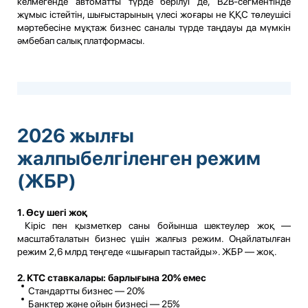
келмегенде автоматты түрде берілуі де, B2B-сегментінде
жұмыс істейтін, шығыстарының үлесі жоғары не ҚҚС төлеушісі
мәртебесіне мұқтаж бизнес саналы түрде таңдауы да мүмкін
әмбебап салық платформасы.
2026 жылғы
жалпыбелгіленген режим
(ЖБР)
1. Өсу шегі жоқ
Кіріс пен қызметкер саны бойынша шектеулер жоқ —
масштабталатын бизнес үшін жалғыз режим. Оңайлатылған
режим 2,6 млрд теңгеде «шығарып тастайды». ЖБР — жоқ.
2. КТС ставкалары: барлығына 20% емес
Стандартты бизнес — 20%
Банктер және ойын бизнесі — 25%