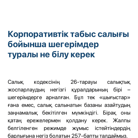
Корпоративтік табыс салығы
бойынша шегерімдер
туралы не білу керек
Салық кодексінің 26-тарауы салықтық
жоспарлаудың негізгі құралдарының бірі –
шегерімдерге арналған. Бұл тек «шығыстар»
ғана емес, салық салынатын базаны азайтудың
заңнамалық бекітілген мүмкіндігі. Бірақ оны
қатаң ережелермен қолдану керек. Жалпы
белгіленген режимде жұмыс істейтіндердің
барлығына негіз болатын 257-бапты талдаймыз.