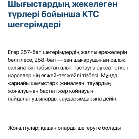
Шығыстардың жекелеген
түрлері бойынша КТС
шегерімдері
Егер 257-бап шегерімдердің жалпы ережелерін
белгілесе, 258-бап — заң шығарушының салық
салынатын табыстан алып тастауға рұқсат еткен
нәрселерінің егжей-тегжейлі тізбесі. Мұнда
«арнайы шығыстар» жиналған: тауардың
жоғалуынан бастап жер қойнауын
пайдаланушылардың аударымдарына дейін.
Жоғалтулар: қашан оларды шегеруге болады