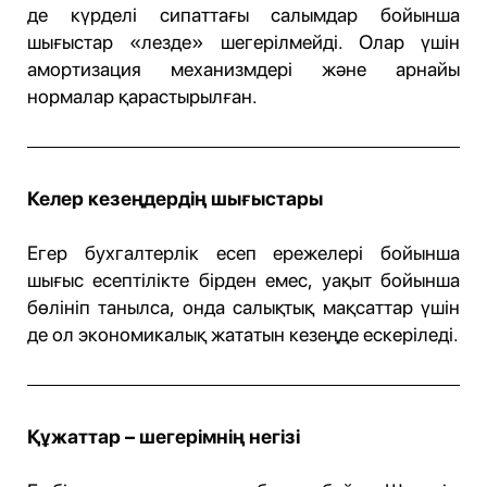
де күрделі сипаттағы салымдар бойынша
шығыстар «лезде» шегерілмейді. Олар үшін
амортизация механизмдері және арнайы
нормалар қарастырылған.
Келер кезеңдердің шығыстары
Егер бухгалтерлік есеп ережелері бойынша
шығыс есептілікте бірден емес, уақыт бойынша
бөлініп танылса, онда салықтық мақсаттар үшін
де ол экономикалық жататын кезеңде ескеріледі.
Құжаттар – шегерімнің негізі