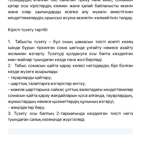
қатар осы кірістердің кіммен және қалай байланысты екенін
және олар шығындарды есепке алу мүмкін еместігінен
міндеттемелердің орынсыз өсуіне әкелетін-келмейтінін талдау.
Кірісті түзету тәртібі
1. Табысты түзету – бұл оның шамасын тиісті есепті кезең
ішінде бұрын тіркелген сома шегінде ұлғайту немесе азайту
жолымен өзгерту. Түзетуді қолдануға осы бапта көзделген
мән-жайлар туындаған кезде ғана жол беріледі.
2. Табыс сомасын қайта қарау келесі негіздердің бірі болған
кезде жүзеге асырылады:
- тауарларды қайтару;
- шарттық талаптарға өзгерістер енгізу;
- мәміле шарттарына сәйкес ұлттық валютадағы міндеттемелер
сомасын қайта қарау жағдайларын қоса алғанда, тауарлардың,
жұмыстардың немесе қызметтердің құнының өзгеруі;
- жеңілдіктер беру.
3. Түзету осы баптың 2-тармағында көзделген тиісті негіз
туындаған салық кезеңінде жүргізіледі.