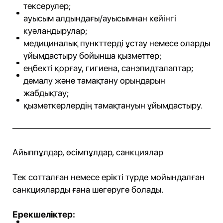
тексерулер;
ауысым алдындағы/ауысымнан кейінгі
куәландырулар;
медициналық пункттерді ұстау немесе оларды
ұйымдастыру бойынша қызметтер;
еңбекті қорғау, гигиена, санэпидталаптар;
демалу және тамақтану орындарын
жабдықтау;
қызметкерлердің тамақтануын ұйымдастыру.
Айыппұлдар, өсімпұлдар, санкциялар
Тек сотталған немесе ерікті түрде мойындалған
санкцияларды ғана шегеруге болады.
Ерекшеліктер: