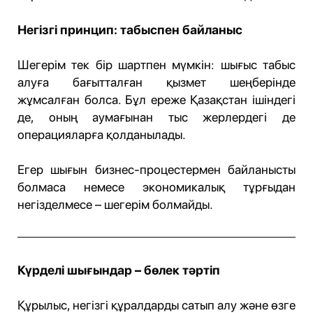
Негізгі принцип: табыспен байланыс
Шегерім тек бір шартпен мүмкін: шығыс табыс
алуға бағытталған қызмет шеңберінде
жұмсалған болса. Бұл ереже Қазақстан ішіндегі
де, оның аумағынан тыс жерлердегі де
операцияларға қолданылады.
Егер шығын бизнес-процестермен байланысты
болмаса немесе экономикалық тұрғыдан
негізделмесе – шегерім болмайды.
Күрделі шығындар – бөлек тәртіп
Құрылыс, негізгі құралдарды сатып алу және өзге