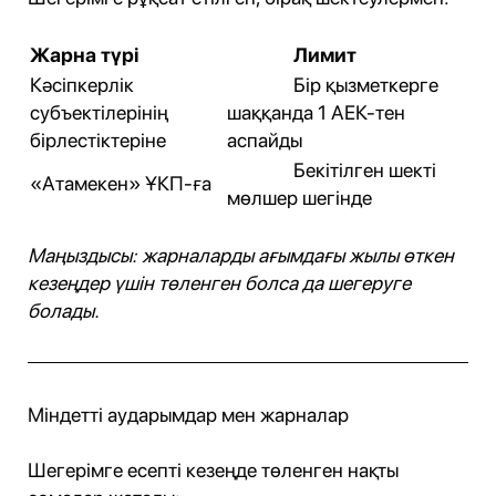
Жарна түрі
Лимит
Кәсіпкерлік
Бір қызметкерге
субъектілерінің
шаққанда 1 АЕК-тен
бірлестіктеріне
аспайды
Бекітілген шекті
«Атамекен» ҰКП-ға
мөлшер шегінде
Маңыздысы: жарналарды ағымдағы жылы өткен
кезеңдер үшін төленген болса да шегеруге
болады.
Міндетті аударымдар мен жарналар
Шегерімге есепті кезеңде төленген нақты