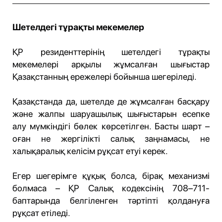
Шетелдегі тұрақты мекемелер
ҚР резиденттерінің шетелдегі тұрақты
мекемелері арқылы жұмсалған шығыстар
Қазақстанның ережелері бойынша шегеріледі.
Қазақстанда да, шетелде де жұмсалған басқару
және жалпы шаруашылық шығыстарын есепке
алу мүмкіндігі бөлек көрсетілген. Басты шарт –
оған не жергілікті салық заңнамасы, не
халықаралық келісім рұқсат етуі керек.
Егер шегерімге құқық болса, бірақ механизмі
болмаса – ҚР Салық кодексінің 708–711-
баптарында белгіленген тәртіпті қолдануға
рұқсат етіледі.