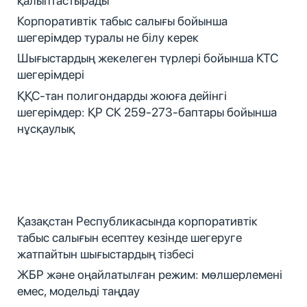
қалыптастырады
Корпоративтік табыс салығы бойынша
шегерімдер туралы не білу керек
Шығыстардың жекелеген түрлері бойынша КТС
шегерімдері
ҚҚС-тан полигондарды жоюға дейінгі
шегерімдер: ҚР СК 259-273-баптары бойынша
нұсқаулық
Қазақстан Республикасында корпоративтік
табыс салығын есептеу кезінде шегеруге
жатпайтын шығыстардың тізбесі
ЖБР және оңайлатылған режим: мөлшерлемені
емес, модельді таңдау