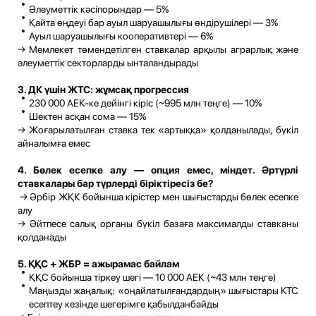
Әлеуметтік кәсіпорындар — 5%
Қайта өңдеуі бар ауыл шаруашылығы өндірушілері — 3%
Ауыл шаруашылығы кооперативтері — 6%
→ Мемлекет төмендетілген ставкалар арқылы аграрлық және
әлеуметтік секторларды ынталандырады
3. ДК үшін ЖТС: жұмсақ прогрессия
230 000 АЕК-ке дейінгі кіріс (~995 млн теңге) — 10%
Шектен асқан сома — 15%
→ Жоғарылатылған ставка тек «артыққа» қолданылады, бүкіл
айналымға емес
4. Бөлек есепке алу — опция емес, міндет. Әртүрлі
ставкалары бар түрлерді біріктіресіз бе?
→ Әрбір ЖҚК бойынша кірістер мен шығыстарды бөлек есепке
алу
→ Әйтпесе салық органы бүкіл базаға максималды ставканы
қолданады
5. ҚҚС + ЖБР = ажырамас байлам
ҚҚС бойынша тіркеу шегі — 10 000 АЕК (~43 млн теңге)
Маңызды жаңалық: «оңайлатылғандардың» шығыстары КТС
есептеу кезінде шегерімге қабылданбайды