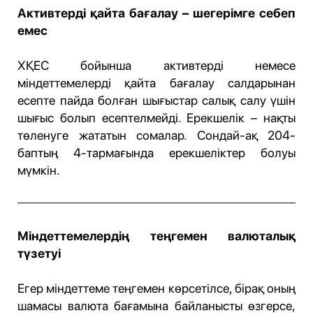
Активтерді қайта бағалау – шегерімге себеп
емес
ХҚЕС бойынша активтерді немесе
міндеттемелерді қайта бағалау салдарынан
есепте пайда болған шығыстар салық салу үшін
шығыс болып есептелмейді. Ерекшелік – нақты
төленуге жататын сомалар. Сондай-ақ 204-
баптың 4-тармағында ерекшеліктер болуы
мүмкін.
Міндеттемелердің теңгемен валюталық
түзетуі
Егер міндеттеме теңгемен көрсетілсе, бірақ оның
шамасы валюта бағамына байланысты өзгерсе,