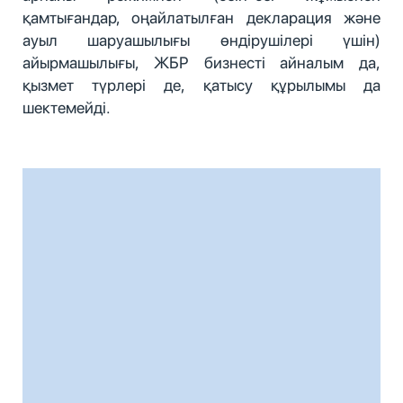
қамтығандар, оңайлатылған декларация және
ауыл шаруашылығы өндірушілері үшін)
айырмашылығы, ЖБР бизнесті айналым да,
қызмет түрлері де, қатысу құрылымы да
шектемейді.