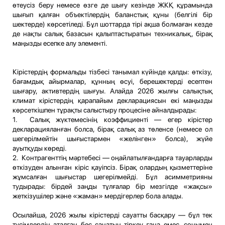
өтеусіз беру немесе өзге де шығу кезінде ЖКҚ құрамында
шығып қалған объектілердің баланстық құны (белгілі бір
шектерде) көрсетіледі. Бұл шоттарда тірі ақша болмаған кезде
де нақты салық базасын қалыптастыратын техникалық, бірақ
маңызды есепке алу элементі.
Кірістердің формальды тізбесі танымал күйінде қалды: өткізу,
бағамдық айырмалар, құнның өсуі, берешектерді есептен
шығару, активтердің шығуы. Алайда 2026 жылғы салықтық
климат кірістердің қарапайым декларациясын екі маңызды
көрсеткішпен тұрақты салыстыру процесіне айналдырады:
1. Салық жүктемесінің коэффициенті — егер кірістер
декларацияланған болса, бірақ салық аз төленсе (немесе ол
шегерілмейтін шығыстармен «желінген» болса), жүйе
ауытқуды көреді.
2. Контрагенттің мәртебесі — оңайлатылғандарға тауарларды
өткізуден алынған кіріс қауіпсіз. Бірақ олардың қызметтеріне
жұмсалған шығыстар шегерілмейді. Бұл асимметрияны
тудырады: бірдей заңды тұлғалар бір мезгілде «жақсы»
жеткізушілер және «жаман» мердігерлер бола алады.
Осылайша, 2026 жылы кірістерді сауатты басқару — бұл тек
түсімдердің аталған бес санатын тіркеу ғана емес, сонымен