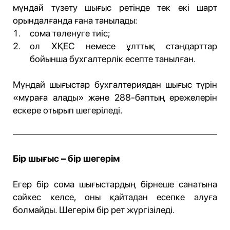
мұндай түзету шығыс ретінде тек екі шарт
орындалғанда ғана танылады:
сома төленуге тиіс;
ол ХҚЕС немесе ұлттық стандарттар
бойынша бухгалтерлік есепте танылған.
Мұндай шығыстар бухгалтериядан шығыс түрін
«мұраға алады» және 288-баптың ережелерін
ескере отырып шегеріледі.
Бір шығыс – бір шегерім
Егер бір сома шығыстардың бірнеше санатына
сәйкес келсе, оны қайтадан есепке алуға
болмайды. Шегерім бір рет жүргізіледі.