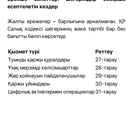
есептелетін кездер
Жалпы ережелер – барлығына арналмаған. ҚР
Салық кодексі шегерімнің жеке тәртібі бар бес
бағытты бөліп көрсетеді:
Қызмет түрі
Реттеу
Туынды қаржы құралдары
27-тарау
Ұзақ мерзімді келісімшарттар
28-тарау
Жер қойнауын пайдаланушылар
29-тарау
Қаржы ұйымдары
30-тарау
Цифрлық активтермен операциялар
31-тарау