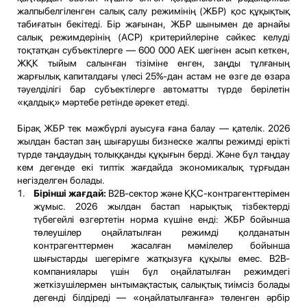
жалпыбелгіленген салық салу режимінің (ЖБР) қос құқықтық
табиғатын бекітеді. Бір жағынан, ЖБР шынымен де арнайы
салық режимдерінің (АСР) критерийлеріне сәйкес келуді
тоқтатқан субъектілерге — 600 000 АЕК шегінен асып кеткен,
ЖҚК тыйым салынған тізіміне енген, заңды тұлғаның
жарғылық капиталдағы үлесі 25%-дан астам не өзге де өзара
тәуелділігі бар субъектілерге автоматты түрде берілетін
«қалдық» мәртебе ретінде әрекет етеді.
Бірақ ЖБР тек мәжбүрлі ауысуға ғана балау — қателік. 2026
жылдан бастап заң шығарушы бизнеске жалпы режимді ерікті
түрде таңдаудың толыққанды құқығын берді. Және бұл таңдау
кем дегенде екі типтік жағдайда экономикалық тұрғыдан
негізделген болады.
Бірінші жағдай:
B2B-сектор және ҚҚС-контрагенттерімен
жұмыс. 2026 жылдан бастап нарықтық тізбектерді
түбегейлі өзгертетін норма күшіне енді: ЖБР бойынша
төлеушілер оңайлатылған режимді қолданатын
контрагенттермен жасалған мәмілелер бойынша
шығыстарды шегерімге жатқызуға құқылы емес. B2B-
компаниялары үшін бұл оңайлатылған режимдегі
жеткізушілермен ынтымақтастық салықтық тиімсіз болады
дегенді білдіреді — «оңайлатылғанға» төленген әрбір