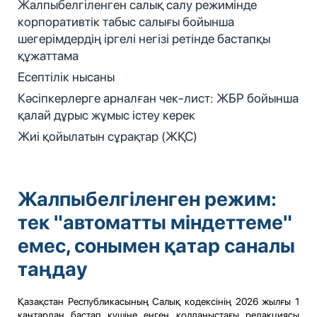
Жалпыбелгіленген салық салу режимінде
корпоративтік табыс салығы бойынша
шегерімдердің іргелі негізі ретінде бастапқы
құжаттама
Есептілік нысаны
Кәсіпкерлерге арналған чек-лист: ЖБР бойынша
қалай дұрыс жұмыс істеу керек
Жиі қойылатын сұрақтар (ЖҚС)
Жалпыбелгіленген режим:
тек "автоматты міндеттеме"
емес, сонымен қатар саналы
таңдау
Қазақстан Республикасының Салық кодексінің 2026 жылғы 1
қаңтардан бастап күшіне енген қолданыстағы редакциясы