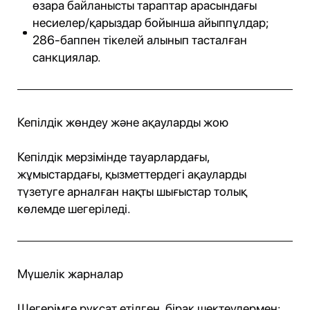
өзара байланысты тараптар арасындағы
несиелер/қарыздар бойынша айыппұлдар;
286-баппен тікелей алынып тасталған
санкциялар.
Кепілдік жөндеу және ақауларды жою
Кепілдік мерзімінде тауарлардағы,
жұмыстардағы, қызметтердегі ақауларды
түзетуге арналған нақты шығыстар толық
көлемде шегеріледі.
Мүшелік жарналар
Шегерімге рұқсат етілген, бірақ шектеулермен: