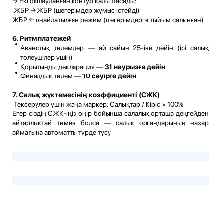
→ Екі оқшауланған контур қалыптасады:
ЖБР → ЖБР (шегерімдер жұмыс істейді)
ЖБР ← оңайлатылған режим (шегерімдерге тыйым салынған)
6. Ритм платежей
Аванстық төлемдер — ай сайын 25-іне дейін (ірі салық
төлеушілер үшін)
Қорытынды декларация —
31 наурызға дейін
Финалдық төлем —
10 сәуірге дейін
7. Салық жүктемесінің коэффициенті (СЖК)
Тексерулер үшін жаңа маркер: Салықтар / Кіріс × 100%
Егер сіздің СЖК-іңіз өңір бойынша салалық орташа деңгейден
айтарлықтай төмен болса — салық органдарының назар
аймағына автоматты түрде түсу