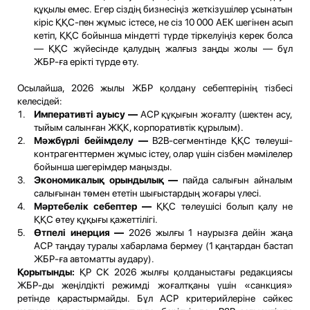
құқылы емес. Егер сіздің бизнесіңіз жеткізушілер ұсынатын
кіріс ҚҚС-пен жұмыс істесе, не сіз 10 000 АЕК шегінен асып
кетіп, ҚҚС бойынша міндетті түрде тіркелуіңіз керек болса
— ҚҚС жүйесінде қалудың жалғыз заңды жолы — бұл
ЖБР-ға ерікті түрде өту.
Осылайша, 2026 жылы ЖБР қолдану себептерінің тізбесі
келесідей:
Императивті ауысу —
АСР құқығын жоғалту (шектен асу,
тыйым салынған ЖҚК, корпоративтік құрылым).
Мәжбүрлі бейімделу —
B2B-сегментінде ҚҚС төлеуші-
контрагенттермен жұмыс істеу, олар үшін сізбен мәмілелер
бойынша шегерімдер маңызды.
Экономикалық орындылық —
пайда салығын айналым
салығынан төмен ететін шығыстардың жоғары үлесі.
Мәртебелік себептер —
ҚҚС төлеушісі болып қалу не
ҚҚС өтеу құқығы қажеттілігі.
Өтпелі инерция —
2026 жылғы 1 наурызға дейін жаңа
АСР таңдау туралы хабарлама бермеу (1 қаңтардан бастап
ЖБР-ға автоматты аудару).
Қорытынды:
ҚР СК 2026 жылғы қолданыстағы редакциясы
ЖБР-ды жеңілдікті режимді жоғалтқаны үшін «санкция»
ретінде қарастырмайды. Бұл АСР критерийлеріне сәйкес