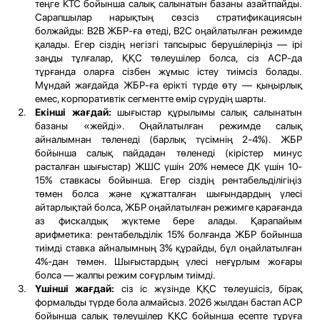
теңге КТС бойынша салық салынатын базаны азайтпайды.
Сарапшылар нарықтың сөзсіз стратификациясын
болжайды: B2B ЖБР-ға өтеді, B2C оңайлатылған режимде
қалады. Егер сіздің негізгі тапсырыс берушілеріңіз — ірі
заңды тұлғалар, ҚҚС төлеушілер болса, сіз АСР-да
тұрғанда оларға сізбен жұмыс істеу тиімсіз болады.
Мұндай жағдайда ЖБР-ға ерікті түрде өту — қыңырлық
емес, корпоративтік сегментте өмір сүрудің шарты.
Екінші жағдай:
шығыстар құрылымы салық салынатын
базаны «жейді». Оңайлатылған режимде салық
айналымнан төленеді (барлық түсімнің 2-4%). ЖБР
бойынша салық пайдадан төленеді (кірістер минус
расталған шығыстар) ЖШС үшін 20% немесе ДК үшін 10-
15% ставкасы бойынша. Егер сіздің рентабельділігіңіз
төмен болса және құжатталған шығындардың үлесі
айтарлықтай болса, ЖБР оңайлатылған режимге қарағанда
аз фискалдық жүктеме бере алады. Қарапайым
арифметика: рентабельділік 15% болғанда ЖБР бойынша
тиімді ставка айналымның 3% құрайды, бұл оңайлатылған
4%-дан төмен. Шығыстардың үлесі неғұрлым жоғары
болса — жалпы режим соғұрлым тиімді.
Үшінші жағдай:
сіз іс жүзінде ҚҚС төлеушісіз, бірақ
формальды түрде бола алмайсыз. 2026 жылдан бастап АСР
бойынша салық төлеушілер ҚҚС бойынша есепте тұруға