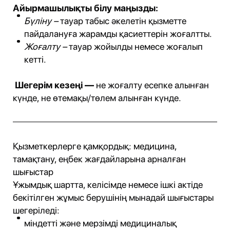
Айырмашылықты білу маңызды:
Бүліну –
тауар табыс әкелетін қызметте
пайдалануға жарамды қасиеттерін жоғалтты.
Жоғалту –
тауар жойылды немесе жоғалып
кетті.
Шегерім кезеңі —
не жоғалту есепке алынған
күнде, не өтемақы/төлем алынған күнде.
Қызметкерлерге қамқордық: медицина,
тамақтану, еңбек жағдайларына арналған
шығыстар
Ұжымдық шартта, келісімде немесе ішкі актіде
бекітілген жұмыс берушінің мынадай шығыстары
шегеріледі:
міндетті және мерзімді медициналық