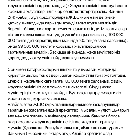
жауапкершілігін қарастырады («Жауапкершілігі шектеулі және
қосымша жауапкершілігі бар серіктестіктер туралы» Заңның
2(4)-бабы). Бұл кредиторларға ЖШС-ның өзін де, жеке
қатысушыларды да қарызды өтеуді талап етуге мүмкіндік
береді – бірақ тек олар төлемеген сома шегінде. Мысалы, егер
сіз капиталды жасанды түрде ұлғайтсаңыз (мысалы, 100 000
000 теңге деп көрсетіп, шын мәнінде 100 теңге ғана салсаңыз),
онда 99 000 000 теңгеге қосымша жауапкершілікке
тартылуыңыз мүмкін. Басқаша айтқанда, жеке мүліктеріңіз
қарыздарды өтеу үшін пайдаланылуы мүмкін.
Сонымен қатар, кәсіпорын шығынға ұшыраған жағдайда
құрылтайшылар тек өздері салған қаражатты ғана жоғалтады.
Егер сіз жарғылық капиталға 100 000 теңге салсаңыз, сіздің
жауапкершілігіңіз сол сомамен шектеледі. Сіздің жеке
мүліктеріңізге қол сұғылмайды. Бұл сақтандыру сияқты: сіз
жарна төлеп, қорғаныс аласыз.
Алайда, егер ЖШС құрылтайшылар немесе басқарушылар
тарапынан жасалған әдейі әрекеттер (мысалы, мүлікті шығарып
алу немесе жалған мәмілелер) салдарынан банкрот болса,
олар қосалқы жауапкершілік негізінде жауапқа тартылуы
мүмкін (Қазақстан Республикасының «Банкроттық туралы»
Заңының 5-бабының 1-тармағы). Алайда кредиторлар