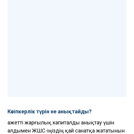
Кәсіпкерлік түрін не анықтайды?
Қажетті жарғылық капиталды анықтау үшін
алдымен ЖШС-іңіздің қай санатқа жататынын