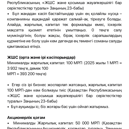
Республикасының «ЖШС және қосымша жауапкершілігі бар
серіктестіктер туралы» Заңының 23-бабы)
• Бұл жаңадан кәсіп бастайтындар үшін ең қолайлы нұсқа –
компанияны ешқандай қаражат салмай-ақ тіркеуге болады.
Алайда, жарғылық капитал тек формальды емес, іскерлік
мақсатта қызмет ететінін ұмытпаңыз. 0 теңге салу
мүмкіндігінің болуы жақсы, бірақ іскерлік сарапшылардың
құрметіне ие болу үшін кем дегенде ең төменгі соманы салуды
қамтамасыз етіңіз.
ЖШС (орта және ірі кәсіпорындар)
Минималды жарғылық капитал: 100 МРП (2025 жылы 1 МРП =
3 932 теңге, демек 100
МРП = 393 200 теңге)
• Егер сіз ірі бизнес жоспарлап жатсаңыз, жарғылық капитал
100 МРП-ден кем болмауы тиіс (Қазақстан Республикасының
«ЖШС және қосымша жауапкершілігі бар серіктестіктер
туралы» Заңының 23-бабы)
• Бұл ауқымды іс; біз жоғары бәс үшін ойнап жатырмыз.
Акционерлік қоғам
• Минималды Жарғылық капитал: 50 000 МРП (Қазақстан
Республикасының«Акционерлік қоғамдар туралы» Заңының