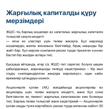
Жарғылық капиталды құру
мерзімдері
ЖШС-тің барлық мүшелері өз капиталын жарғылық капиталға
толықтай салуға міндетті
— яғни өз үлестері үшін төлем жасауға. Бұл мерзімді
мүшелердің жалпы жиналысы белгілейді, бірақ маңызды бір
жайт бар: бұл мерзім компания ресми түрде тіркелген күннен
бастап бір жылдан аспауы тиіс.
Қысқаша айтқанда, егер сіз ЖШС-тегі серіктес болуға шешім
қабылдасаңыз, жарнаңызды төлеуді кешіктірмеңіз – бір жыл
сіздің «кепілдендірілген жеңілдік мерзіміңіз»; одан кейін
ережелер қатаңдауы мүмкін.
Акционерлік қоғам (АҚ) жағдайында акционерлер өз
акциялары үшін төлем жасауға міндетті, және бұл сома
белгіленген ең төменгі жарғылық капиталынан кем болмауы
тиіс. Барлық төлем толықтай және кешіктірмей — Акционерлік
қоғам заңды тұлға мәртебесін ресми түрде алғаннан кейінгі 30