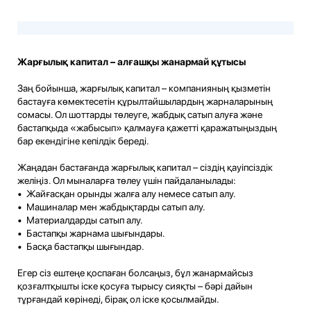
Жарғылық капитал – алғашқы жанармай құтысы
Заң бойынша, жарғылық капитал – компанияның қызметін
бастауға көмектесетін құрылтайшылардың жарналарының
сомасы. Ол шоттарды төлеуге, жабдық сатып алуға және
бастапқыда «жабысып» қалмауға қажетті қаражатыңыздың
бар екендігіне кепілдік береді.
Жаңадан бастағанда жарғылық капитал – сіздің қауіпсіздік
желіңіз. Ол мыналарға төлеу үшін пайдаланылады:
• Жайғасқан орынды жалға алу немесе сатып алу.
• Машиналар мен жабдықтарды сатып алу.
• Материалдарды сатып алу.
• Бастапқы жарнама шығындары.
• Басқа бастапқы шығындар.
Егер сіз ештеңе қоспаған болсаңыз, бұл жанармайсыз
қозғалтқышты іске қосуға тырысу сияқты – бәрі дайын
тұрғандай көрінеді, бірақ ол іске қосылмайды.