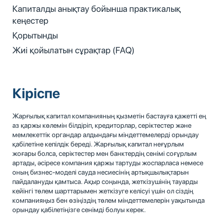
Капиталды анықтау бойынша практикалық
кеңестер
Қорытынды
Жиі қойылатын сұрақтар (FAQ)
Кіріспе
Жарғылық капитал компанияның қызметін бастауға қажетті ең
аз қаржы көлемін білдіріп, кредиторлар, серіктестер және
мемлекеттік органдар алдындағы міндеттемелерді орындау
қабілетіне кепілдік береді. Жарғылық капитал неғұрлым
жоғары болса, серіктестер мен банктердің сенімі соғұрлым
артады, әсіресе компания қаржы тартуды жоспарласа немесе
оның бизнес-моделі сауда несиесінің артықшылықтарын
пайдалануды қамтыса. Ақыр соңында, жеткізушінің тауарды
кейінгі төлем шарттарымен жеткізуге келісуі үшін ол сіздің
компанияңыз бен өзіңіздің төлем міндеттемелерін уақытында
орындау қабілетіңізге сенімді болуы керек.