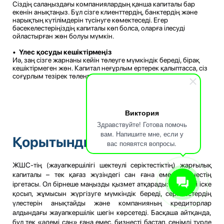
Сіздің салаңыздағы компаниялардың қанша капиталы бар
екенін анықтаңыз. Бұл сізге клиенттердің, банктердің және
нарықтың күтілімдерін түсінуге көмектеседі. Егер
бәсекелестеріңіздің капиталы көп болса, оларға ілесуді
ойластырған жөн болуы мүмкін.
•
Үлес қосуды кешіктірмеңіз
Иә, заң сізге жарнаны кейін төлеуге мүмкіндік береді, бірақ
кешіктірмеген жөн. Капитал неғұрлым ертерек қалыптасса, сіз
соғұрлым тезірек төленген үлестеріңізді аласыз.
Виктория
Здравствуйте! Готова помочь
вам. Напишите мне, если у
Қорытынды
вас появятся вопросы.
ЖШС-тің (жауапкершілігі шектеулі серіктестіктің) жарғылық
капиталы – тек қағаз жүзіндегі сан ғана емес, бизнестің
іргетасы. Ол бірнеше маңызды қызмет атқарады: бизнесті іске
қосып, жұмысын жүргізуге мүмкіндік береді, серіктестердің
үлестерін анықтайды және компанияның кредиторлар
алдындағы жауапкершілік шегін көрсетеді. Басқаша айтқанда,
бұл тек «әдемі сан» ғана емес, бизнесті бастап, сенімді түрде