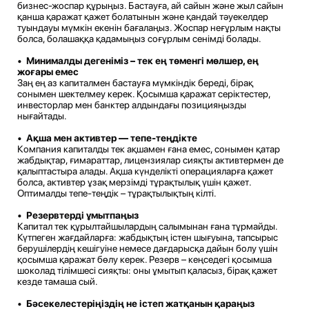
бизнес-жоспар құрыңыз. Бастауға, ай сайын және жыл сайын
қанша қаражат қажет болатынын және қандай тәуекелдер
туындауы мүмкін екенін бағалаңыз. Жоспар неғұрлым нақты
болса, болашаққа қадамыңыз соғұрлым сенімді болады.
•
Минималды дегеніміз – тек ең төменгі мөлшер, ең
жоғары емес
Заң ең аз капиталмен бастауға мүмкіндік береді, бірақ
сонымен шектелмеу керек. Қосымша қаражат серіктестер,
инвесторлар мен банктер алдындағы позицияңызды
нығайтады.
•
Ақша мен активтер — тепе-теңдікте
Компания капиталды тек ақшамен ғана емес, сонымен қатар
жабдықтар, ғимараттар, лицензиялар сияқты активтермен де
қалыптастыра алады. Ақша күнделікті операцияларға қажет
болса, активтер ұзақ мерзімді тұрақтылық үшін қажет.
Оптималды тепе-теңдік – тұрақтылықтың кілті.
•
Резервтерді ұмытпаңыз
Капитал тек құрылтайшылардың салымынан ғана тұрмайды.
Күтпеген жағдайларға: жабдықтың істен шығуына, тапсырыс
берушілердің кешігуіне немесе дағдарысқа дайын болу үшін
қосымша қаражат бөлу керек. Резерв – кеңседегі қосымша
шоколад тілімшесі сияқты: оны ұмытып қаласыз, бірақ қажет
кезде тамаша сый.
•
Бәсекелестеріңіздің не істеп жатқанын қараңыз