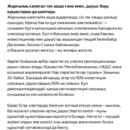
Жарғылық капитал тек ақша ғана емес, дауыс беру
құқықтарын да қамтиды
Жарғылық капиталға ақша аударғанда, сіз тек заңды рәсімді
орындап, бірінші бакты құя салғанмен шектелмейсіз —
сонымен бірге қатысушыға айналып, компанияны басқаруға өз
үлесіңізді қосасыз. Бұл отбасылық өмір емес, онда барлық
инвестициялар мен дауыстар ақырындап теңдей бөлінбейді.
Дегенмен, бизнесті тығыз байланысқан
отбасыға ұқсатып жеткізу – ең жоғары жетістік.
Әдепкі бойынша әрбір серіктес өз үлесіне пропорционалды
дауыс санын алады (Қазақстан Республикасының «ЖШС және
қосымша жауапкершілігі бар серіктестіктер туралы» Заңының
42-бабы). Басқаша айтқанда, егер сіз 50% инвестиция
салсаңыз, дауыстардың 50%-ын аласыз. Бұл
демократиядағыдай: қанша көп инвестиция салсаңыз,
соншалықты көп ықпалға ие боласыз.
Бірақ! Егер үлестердің бөлінуін өзгеше еткіңіз келсе – мысалы,
бір мүше өз үлесінен артық дауыс бергісі келсе – мұны
құрылтай құжаттарында көрсетуге болады. Негізгісі – мұндай
жүйені алдын ала келісіп, оны жарғыда және мүмкін болса
құрылтай хаттамасында да бекіту.