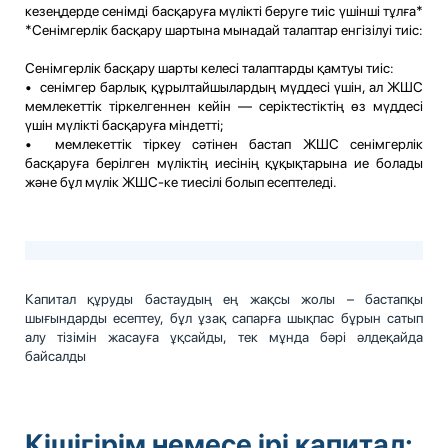
кезеңдерде сенімді басқаруға мүлікті беруге тиіс үшінші тұлға*
*Сенімгерлік басқару шартына мынадай талаптар енгізілуі тиіс:
Сенімгерлік басқару шарты келесі талаптарды қамтуы тиіс:
• сенімгер барлық құрылтайшылардың мүддесі үшін, ал ЖШС
мемлекеттік тіркелгеннен кейін — серіктестіктің өз мүддесі
үшін мүлікті басқаруға міндетті;
• мемлекеттік тіркеу сәтінен бастап ЖШС сенімгерлік
басқаруға берілген мүліктің иесінің құқықтарына ие болады
және бұл мүлік ЖШС-ке тиесілі болып есептеледі.
Капитал құруды бастаудың ең жақсы жолы – бастапқы
шығындарды есептеу, бұл ұзақ сапарға шықпас бұрын сатып
алу тізімін жасауға ұқсайды, тек мұнда бәрі әлдеқайда
байсалды
Кішігірім немесе ірі капитал: