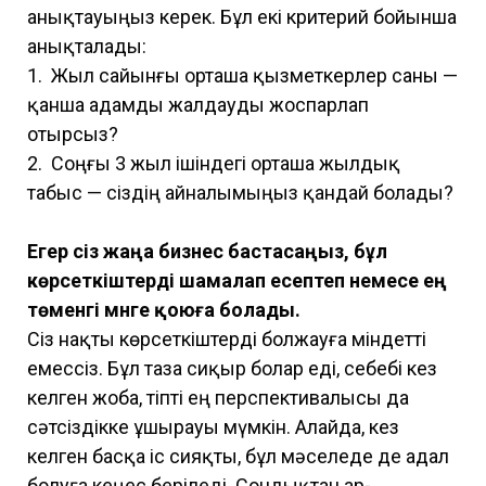
анықтауыңыз керек. Бұл екі критерий бойынша
анықталады:
1. Жыл сайынғы орташа қызметкерлер саны —
қанша адамды жалдауды жоспарлап
отырсыз?
2. Соңғы 3 жыл ішіндегі орташа жылдық
табыс — сіздің айналымыңыз қандай болады?
Егер сіз жаңа бизнес бастасаңыз, бұл
көрсеткіштерді шамалап есептеп немесе ең
төменгі мәнге қоюға болады.
Сіз нақты көрсеткіштерді болжауға міндетті
емессіз. Бұл таза сиқыр болар еді, себебі кез
келген жоба, тіпті ең перспективалысы да
сәтсіздікке ұшырауы мүмкін. Алайда, кез
келген басқа іс сияқты, бұл мәселеде де адал
болуға кеңес беріледі. Сондықтан ар-