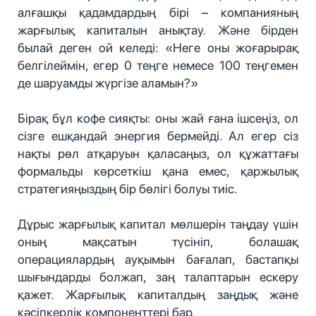
алғашқы қадамдардың бірі – компанияның
жарғылық капиталын анықтау. Және бірден
былай деген ой келеді: «Неге оны жоғарырақ
белгілеймін, егер 0 теңге немесе 100 теңгемен
де шаруамды жүргізе аламын?»
Бірақ бұл кофе сияқты: оны жай ғана ішсеңіз, ол
сізге ешқандай энергия бермейді. Ал егер сіз
нақты рөл атқаруын қаласаңыз, ол құжаттағы
формальды көрсеткіш қана емес, қаржылық
стратегияңыздың бір бөлігі болуы тиіс.
Дұрыс жарғылық капитал мөлшерін таңдау үшін
оның мақсатын түсініп, болашақ
операциялардың ауқымын бағалап, бастапқы
шығындарды болжап, заң талаптарын ескеру
қажет. Жарғылық капиталдың заңдық және
кәсіпкерлік компоненттері бар.