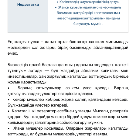
• Кәсіпкердің жауапкершілігінің артуы.
Недостатки
• Жақсы құрылымдалған бизнес-модель
болмаған жағдайда ірі капитал салымы
инвестициядан қайтарылатын пайданы
баяулатуы мүмкін.
Ең жақсы нұсқа – алтын орта: бастапқы капитал минималды
мөлшерден сәл жоғары, бірақ басыңызды айландыратындай
емес.
Бизнесіңіз өрлей бастағанда оның қарқыны жеделдеп, «оттегі
тұтынуы» артады — бұл жағдайда айналым капиталы мен
инвестициялар. Заң жарғылық капиталды арттырудың бірнеше
жолын қарастырады:
• Барлық қатысушылар аз-кем үлес қосады. Барлық
қатысушылардың үлестері өзгеріссіз қалады.
• Кейбір мүшелер көбірек жарна салып, қалғандары келіседі.
Бұл жағдайда үлестер өзгереді.
• Капитал ішкі резервтер есебінен ұлғаяды. Мысалы, резервтік
қордан. Бұл жағдайда үлестер бірдей қалуы немесе жарғы мен
келісімдердің талаптарына сәйкес өзгеруі мүмкін.
• Жаңа мүшелер қосылады. Олардың жарналары капиталды
арттырады, ал бұрынғы мүшелердің үлестері азаяды.