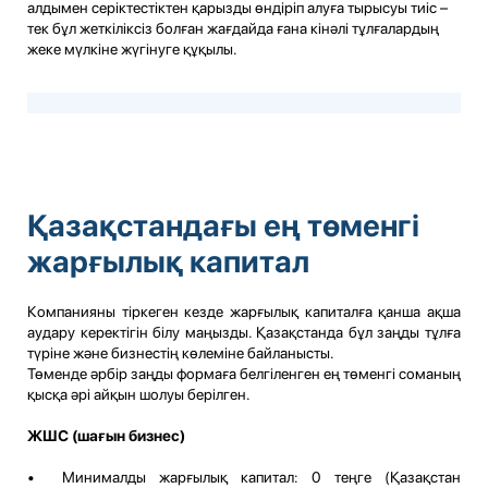
алдымен серіктестіктен қарызды өндіріп алуға тырысуы тиіс –
тек бұл жеткіліксіз болған жағдайда ғана кінәлі тұлғалардың
жеке мүлкіне жүгінуге құқылы.
Қазақстандағы ең төменгі
жарғылық капитал
Компанияны тіркеген кезде жарғылық капиталға қанша ақша
аудару керектігін білу маңызды. Қазақстанда бұл заңды тұлға
түріне және бизнестің көлеміне байланысты.
Төменде әрбір заңды формаға белгіленген ең төменгі соманың
қысқа әрі айқын шолуы берілген.
ЖШС (шағын бизнес)
• Минималды жарғылық капитал: 0 теңге (Қазақстан