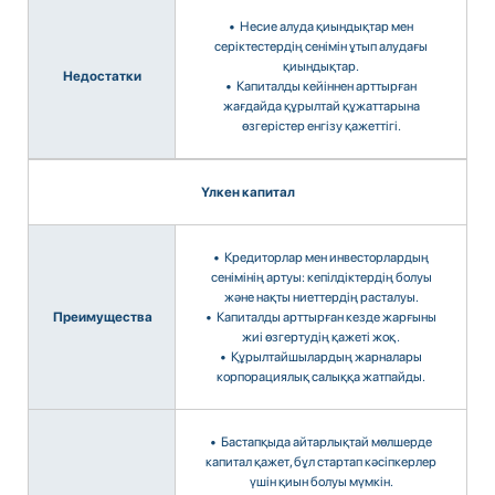
• Несие алуда қиындықтар мен
серіктестердің сенімін ұтып алудағы
қиындықтар.
Недостатки
• Капиталды кейіннен арттырған
жағдайда құрылтай құжаттарына
өзгерістер енгізу қажеттігі.
Үлкен капитал
• Кредиторлар мен инвесторлардың
сенімінің артуы: кепілдіктердің болуы
және нақты ниеттердің расталуы.
Преимущества
• Капиталды арттырған кезде жарғыны
жиі өзгертудің қажеті жоқ.
• Құрылтайшылардың жарналары
корпорациялық салыққа жатпайды.
• Бастапқыда айтарлықтай мөлшерде
капитал қажет, бұл стартап кәсіпкерлер
үшін қиын болуы мүмкін.