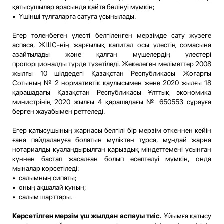
қатысушылар арасында қайта бөлінуі мүмкін;
• Үшінші тұлғаларға сатуға ұсынылады.
Егер төленбеген үлесті белгіленген мерзімде сату жүзеге
аспаса, ЖШС-нің жарғылық капитал осы үлестің сомасына
азайтылады және қалған мүшелердің үлестері
пропорционалды түрде түзетіледі. Жекелеген мәліметтер 2008
жылғы 10 шілдедегі Қазақстан Республикасы Жоғарғы
Сотының № 2 нормативтік қаулысымен және 2020 жылғы 18
қарашадағы Қазақстан Республикасы Ұлттық экономика
министрінің 2020 жылғы 4 қарашадағы № 650553 сұрауға
берген жауабымен реттеледі.
Егер қатысушының жарнасы белгілі бір мерзім өткеннен кейін
ғана пайдалануға болатын мүліктен тұрса, мұндай жарна
нотариалды куәландырылған қарыздық міндеттемені ұсынған
күннен бастап жасалған болып есептелуі мүмкін, онда
мыналар көрсетіледі:
• салымның сипаты;
• оның ақшалай құнын;
• салым шарттары.
Көрсетілген мерзім үш жылдан аспауы тиіс.
Ұйымға қатысу