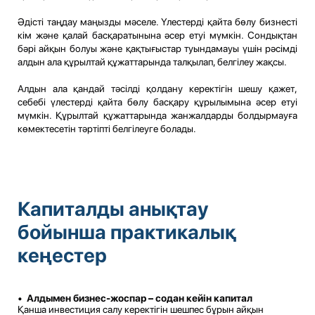
Әдісті таңдау маңызды мәселе. Үлестерді қайта бөлу бизнесті
кім және қалай басқаратынына әсер етуі мүмкін. Сондықтан
бәрі айқын болуы және қақтығыстар туындамауы үшін рәсімді
алдын ала құрылтай құжаттарында талқылап, белгілеу жақсы.
Алдын ала қандай тәсілді қолдану керектігін шешу қажет,
себебі үлестерді қайта бөлу басқару құрылымына әсер етуі
мүмкін. Құрылтай құжаттарында жанжалдарды болдырмауға
көмектесетін тәртіпті белгілеуге болады.
Капиталды анықтау
бойынша практикалық
кеңестер
•
Алдымен бизнес-жоспар – содан кейін капитал
Қанша инвестиция салу керектігін шешпес бұрын айқын