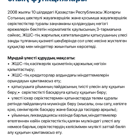
2008 жылғы 10 шілдедегі Қазақстан Республикасы Жоғарғы
Сотының шектеулі жауапкершілік және қосымша жауапкершілік
серіктестіктер туралы заңнаманы қолданудың негізгі
ережелерін бекітетін нормативтік қаулысының 3-тармағына
сәйкес, ЖШС-тің жарғылық капиталындағы қатысушының үлесі
заңды тұлғаның қызметі шеңберінде сол үлес иесіне жүктелген
құқықтар мен міндеттер жиынтығын көрсетеді.
Мұндай үлесті құрудың мақсаты:
• ЖШС-тің кәсіпкерлік қызметінің қаржылық негізін
қалыптастыру;
• ЖШС-тің кредиторлар алдындағы міндеттемелерін
орындауын қамтамасыз ету;
• қатысушыға ұйымның пайдасының тиісті үлесін алу құқығын
беру;• серіктестікті басқаруға қатысу құқығын беру;
• үлесті іскер серіктестермен қатынастарда төлем құралы
ретінде пайдалануға мүмкіндік беру (мысалы, оны сату, кепілге
қою, сенімгерлік басқару және басқа да тәсілдер арқылы);
• ұйымның ликвидациясы кезінде барлық міндеттемелер
өтелгеннен кейін серіктестіктің қалған мүлкіндегі үлесті алу
немесе барлық серіктестердің келісімімен мүлікті заттай бөліп
алу құқығын қамтамасыз ету.