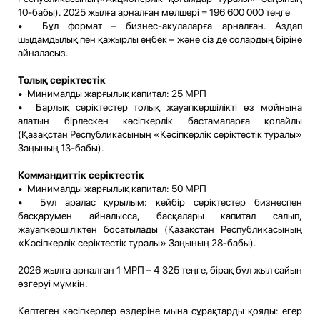
10-бабы). 2025 жылға арналған мөлшері = 196 600 000 теңге
• Бұл формат – бизнес-акулаларға арналған. Аздап
шыдамдылық пен қажырлы еңбек – және сіз де солардың біріне
айналасыз.
Толық серіктестік
• Минималды жарғылық капитал: 25 МРП
• Барлық серіктестер толық жауапкершілікті өз мойнына
алатын бірлескен кәсіпкерлік бастамаларға қолайлы
(Қазақстан Республикасының «Кәсіпкерлік серіктестік туралы»
Заңының 13-бабы).
Коммандиттік серіктестік
• Минималды жарғылық капитал: 50 МРП
• Бұл аралас құрылым: кейбір серіктестер бизнеспен
басқарумен айналысса, басқалары капитал салып,
жауапкершіліктен босатылады (Қазақстан Республикасының
«Кәсіпкерлік серіктестік туралы» Заңының 28-бабы).
2026 жылға арналған 1 МРП – 4 325 теңге, бірақ бұл жыл сайын
өзгеруі мүмкін.
Көптеген кәсіпкерлер өздеріне мына сұрақтарды қояды: егер