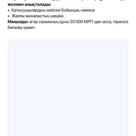
жолмен анықталады:
• Қатысушылардың келісімі бойынша, немесе
• Жалпы жиналыстың шешімі.
Маңызды:
егер салымның құны 20 000 МРП-ден асса, тәуелсіз
бағалау қажет.