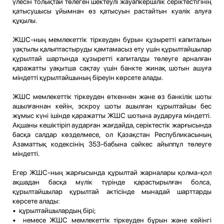
үлесін толықтай төлеген шектеулі жауапкершілік серіктестігінің
қатысушысы ұйымнан өз қатысуын растайтын куәлік алуға
құқылы.
ЖШС-ның мемлекеттік тіркеуден бұрын құзыретті капиталын
уақтылы қалыптастыруды қамтамасыз ету үшін құрылтайшылар
құрылтай шартында құзыретті капиталды төлеуге арналған
қаражатты уақытша сақтау үшін банкте жинақ шотын ашуға
міндетті құрылтайшының біреуін көрсете алады.
ЖШС мемлекеттік тіркеуден өткеннен және өз банкілік шоты
ашылғаннан кейін, эскроу шоты ашылған құрылтайшы бес
жұмыс күні ішінде қаражатты ЖШС шотына аударуға міндетті.
Ақшаны кешіктіріп аударған жағдайда, серіктестік жарғысында
басқа салдар көзделмесе, ол Қазақстан Республикасының
Азаматтық кодексінің 353-бабына сәйкес айыппұл төлеуге
міндетті.
Егер ЖШС-ның жарғысында құрылтай жарналары қолма-қол
ақшадан басқа мүлік түрінде қарастырылған болса,
құрылтайшылар құрылтай актісінде мынадай шарттарды
көрсете алады:
• құрылтайшылардың бірі;
• немесе ЖШС мемлекеттік тіркеуден бұрын және кейінгі