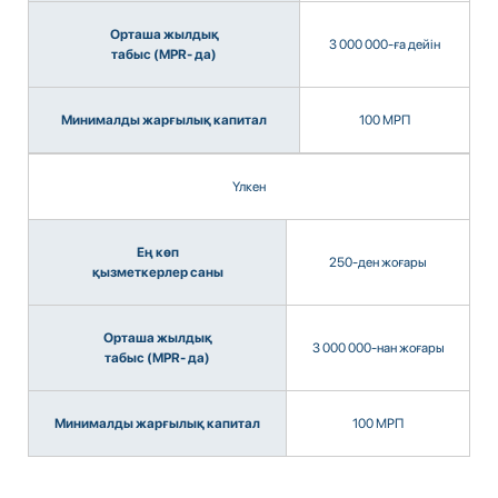
Орташа жылдық
3 000 000-ға дейін
табыс (MPR- да)
Минималды жарғылық капитал
100 МРП
Үлкен
Ең көп
250-ден жоғары
қызметкерлер саны
Орташа жылдық
3 000 000-нан жоғары
табыс (MPR- да)
Минималды жарғылық капитал
100 МРП