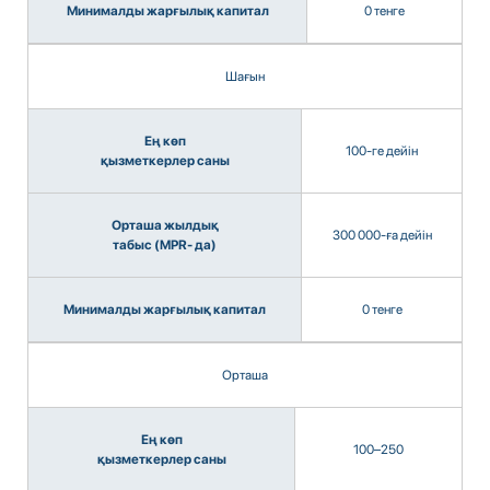
Минималды жарғылық капитал
0 тенге
Шағын
Ең көп
100-ге дейін
қызметкерлер саны
Орташа жылдық
300 000-ға дейін
табыс (MPR- да)
Минималды жарғылық капитал
0 тенге
Орташа
Ең көп
100–250
қызметкерлер саны