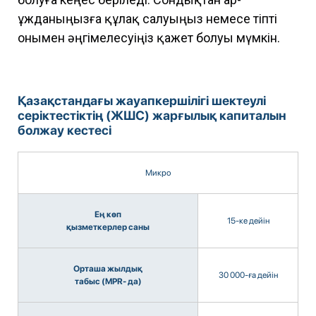
ұжданыңызға құлақ салуыңыз немесе тіпті
онымен әңгімелесуіңіз қажет болуы мүмкін.
Қазақстандағы жауапкершілігі шектеулі
серіктестіктің (ЖШС) жарғылық капиталын
болжау кестесі
Микро
Ең көп
15-ке дейін
қызметкерлер саны
Орташа жылдық
30 000-ға дейін
табыс (MPR- да)