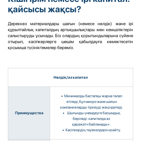
қайсысы жақсы?
Дереккөз материалдары шағын (немесе нөлдік) және ірі
құрылтайлық капиталдың артықшылықтары мен кемшіліктерін
салыстыруды ұсынады. Біз олардың қорытындыларына сүйене
отырып, кәсіпкерлерге шешім қабылдауға көмектесетін
қосымша түсініктемелер береміз.
Нөлдік/аз капитал
• Минималды бастапқы жарна талап
етіледі, бұл микро және шағын
компанияларды тіркеуді жеңілдетеді.
Преимущества
• Шығынды үнемдеуге басымдық
беріледі: капиталда аз
қаражат«байланады».
• Кәсіпкердің тәуекелдерін азайту.