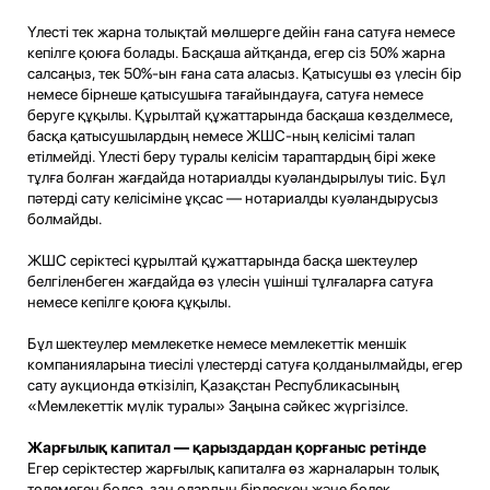
Үлесті тек жарна толықтай мөлшерге дейін ғана сатуға немесе
кепілге қоюға болады. Басқаша айтқанда, егер сіз 50% жарна
салсаңыз, тек 50%-ын ғана сата аласыз. Қатысушы өз үлесін бір
немесе бірнеше қатысушыға тағайындауға, сатуға немесе
беруге құқылы. Құрылтай құжаттарында басқаша көзделмесе,
басқа қатысушылардың немесе ЖШС-ның келісімі талап
етілмейді. Үлесті беру туралы келісім тараптардың бірі жеке
тұлға болған жағдайда нотариалды куәландырылуы тиіс. Бұл
пәтерді сату келісіміне ұқсас — нотариалды куәландырусыз
болмайды.
ЖШС серіктесі құрылтай құжаттарында басқа шектеулер
белгіленбеген жағдайда өз үлесін үшінші тұлғаларға сатуға
немесе кепілге қоюға құқылы.
Бұл шектеулер мемлекетке немесе мемлекеттік меншік
компанияларына тиесілі үлестерді сатуға қолданылмайды, егер
сату аукционда өткізіліп, Қазақстан Республикасының
«Мемлекеттік мүлік туралы» Заңына сәйкес жүргізілсе.
Жарғылық капитал — қарыздардан қорғаныс ретінде
Егер серіктестер жарғылық капиталға өз жарналарын толық
төлемеген болса, заң олардың бірлескен және бөлек