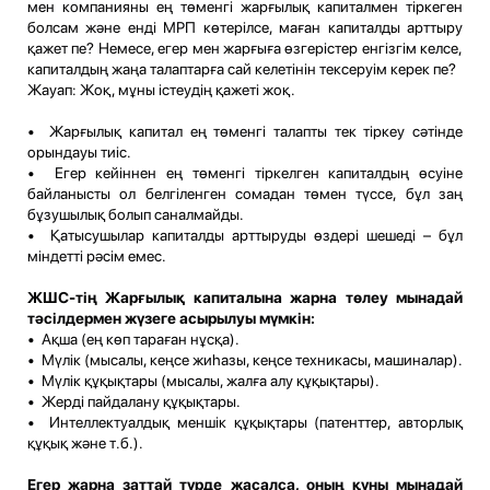
мен компанияны ең төменгі жарғылық капиталмен тіркеген
болсам және енді МРП көтерілсе, маған капиталды арттыру
қажет пе? Немесе, егер мен жарғыға өзгерістер енгізгім келсе,
капиталдың жаңа талаптарға сай келетінін тексеруім керек пе?
Жауап: Жоқ, мұны істеудің қажеті жоқ.
• Жарғылық капитал ең төменгі талапты тек тіркеу сәтінде
орындауы тиіс.
• Егер кейіннен ең төменгі тіркелген капиталдың өсуіне
байланысты ол белгіленген сомадан төмен түссе, бұл заң
бұзушылық болып саналмайды.
• Қатысушылар капиталды арттыруды өздері шешеді – бұл
міндетті рәсім емес.
ЖШС-тің Жарғылық капиталына жарна төлеу мынадай
тәсілдермен жүзеге асырылуы мүмкін:
• Ақша (ең көп тараған нұсқа).
• Мүлік (мысалы, кеңсе жиһазы, кеңсе техникасы, машиналар).
• Мүлік құқықтары (мысалы, жалға алу құқықтары).
• Жерді пайдалану құқықтары.
• Интеллектуалдық меншік құқықтары (патенттер, авторлық
құқық және т.б.).
Егер жарна заттай түрде жасалса, оның құны мынадай