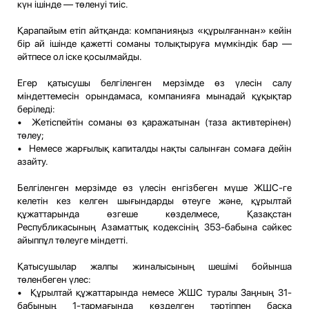
күн ішінде — төленуі тиіс.
Қарапайым етіп айтқанда: компанияңыз «құрылғаннан» кейін
бір ай ішінде қажетті соманы толықтыруға мүмкіндік бар —
әйтпесе ол іске қосылмайды.
Егер қатысушы белгіленген мерзімде өз үлесін салу
міндеттемесін орындамаса, компанияға мынадай құқықтар
беріледі:
• Жетіспейтін соманы өз қаражатынан (таза активтерінен)
төлеу;
• Немесе жарғылық капиталды нақты салынған сомаға дейін
азайту.
Белгіленген мерзімде өз үлесін енгізбеген мүше ЖШС-ге
келетін кез келген шығындарды өтеуге және, құрылтай
құжаттарында өзгеше көзделмесе, Қазақстан
Республикасының Азаматтық кодексінің 353-бабына сәйкес
айыппұл төлеуге міндетті.
Қатысушылар жалпы жиналысының шешімі бойынша
төленбеген үлес:
• Құрылтай құжаттарында немесе ЖШС туралы Заңның 31-
бабының 1-тармағында көзделген тәртіппен басқа