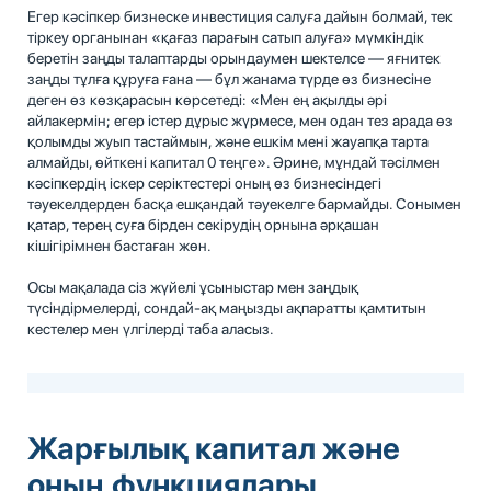
Егер кәсіпкер бизнеске инвестиция салуға дайын болмай, тек
тіркеу органынан «қағаз парағын сатып алуға» мүмкіндік
беретін заңды талаптарды орындаумен шектелсе — яғнитек
заңды тұлға құруға ғана — бұл жанама түрде өз бизнесіне
деген өз көзқарасын көрсетеді: «Мен ең ақылды әрі
айлакермін; егер істер дұрыс жүрмесе, мен одан тез арада өз
қолымды жуып тастаймын, және ешкім мені жауапқа тарта
алмайды, өйткені капитал 0 теңге». Әрине, мұндай тәсілмен
кәсіпкердің іскер серіктестері оның өз бизнесіндегі
тәуекелдерден басқа ешқандай тәуекелге бармайды. Сонымен
қатар, терең суға бірден секірудің орнына әрқашан
кішігірімнен бастаған жөн.
Осы мақалада сіз жүйелі ұсыныстар мен заңдық
түсіндірмелерді, сондай-ақ маңызды ақпаратты қамтитын
кестелер мен үлгілерді таба аласыз.
Жарғылық капитал және
оның функциялары