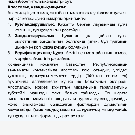
икцияберетінтолыққандыатрибут.
Апостильдің
заңдық
маңызы
:
Апостильдіңқатаңмақсаттыбағытыжәнешектеуліәрекететуаясы
бар. Ол келесі функцияларды орындайды:
Куәландырушылық
: Құжатты берген лауазымды тұлға
қолының түпнұсқалығын растайды.
Заңдастырушылық
: Құжатқа қол қойған тұлға
өкілеттігінің заңдылығын белгілейді (яғни, бұл тұлғаның
шынымен қол қоюға құқығы болғанын).
Верификациялық
: Құжат бекітілген мөртабанның немесе
мөрдің сәйкестігін растайды.
Конвенцияға қосылған Қазақстан Республикасының
заңнамасы контекстінде апостиль қою отандық үлгідегі
құжаттың қатысушы-мемлекеттердің (140-тан астам ел)
аумағында дәлелдемелік күшке ие болатынын білдіреді.
Апостильдің әрекеті құжаттың мазмұнына таралмайтыны
түбегейлі маңызды факт болып табылады. Ол шартта
сипатталған мәміленің заңдылығы туралы куәландырмайды
және анықтамада баяндалған фактілердің дұрыстығын
растамайды. Оның заңдық маңызы — құжаттың «шығу тегінің
түпнұсқалығын» формальды растау ғана.