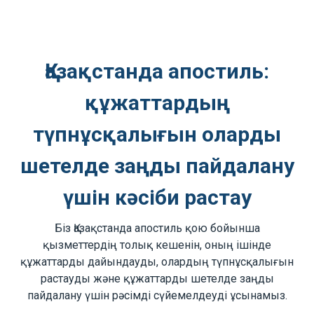
Қазақстанда апостиль:
құжаттардың
түпнұсқалығын оларды
шетелде заңды пайдалану
үшін кәсіби растау
Біз Қазақстанда апостиль қою бойынша
қызметтердің толық кешенін, оның ішінде
құжаттарды дайындауды, олардың түпнұсқалығын
растауды және құжаттарды шетелде заңды
пайдалану үшін рәсімді сүйемелдеуді ұсынамыз.