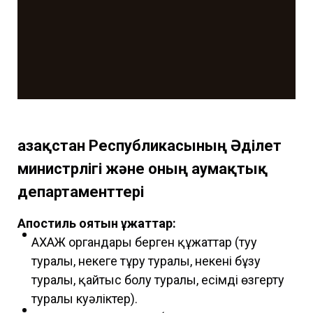
Қазақстан Республикасының Әділет
министрлігі және оның аумақтық
департаменттері
Апостиль қоятын құжаттар:
АХАЖ органдары берген құжаттар (туу
туралы, некеге тұру туралы, некені бұзу
туралы, қайтыс болу туралы, есімді өзгерту
туралы куәліктер).