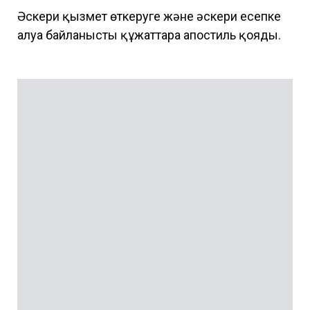
Әскери қызмет өткеруге және әскери есепке
алуға байланысты құжаттарға апостиль қояды.