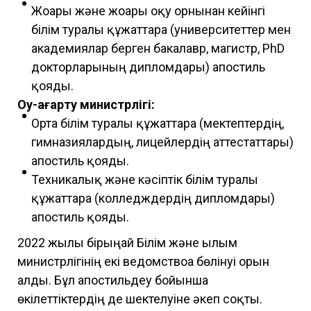
Жоғары және жоғары оқу орнынан кейінгі
білім туралы құжаттарға (университеттер мен
академиялар берген бакалавр, магистр, PhD
докторларының дипломдары) апостиль
қояды.
Оқу-ағарту министрлігі:
Орта білім туралы құжаттарға (мектептердің,
гимназиялардың, лицейлердің аттестаттары)
апостиль қояды.
Техникалық және кәсіптік білім туралы
құжаттарға (колледждердің дипломдары)
апостиль қояды.
2022 жылы бірыңғай Білім және ғылым
министрлігінің екі ведомствоға бөлінуі орын
алды. Бұл апостильдеу бойынша
өкілеттіктердің де шектелуіне әкеп соқты.