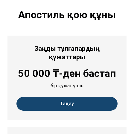
Апостиль қою құны
Заңды тұлғалардың
құжаттары
50 000 ₸-ден бастап
бір құжат үшін
Таңдау