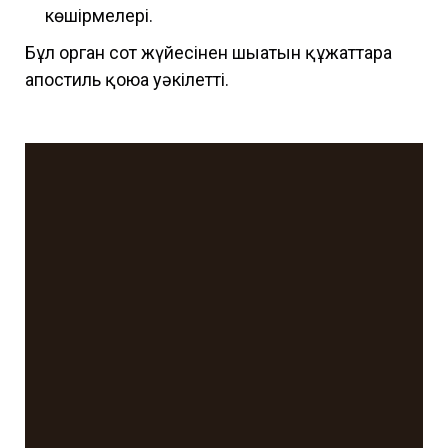
көшірмелері.
Бұл орган сот жүйесінен шығатын құжаттарға
апостиль қоюға уәкілетті.