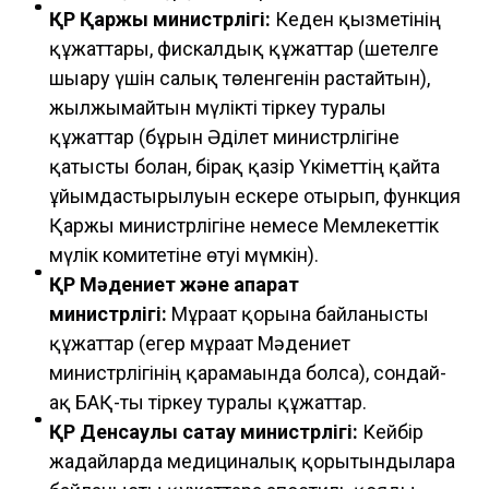
ҚР Қаржы министрлігі:
Кеден қызметінің
құжаттары, фискалдық құжаттар (шетелге
шығару үшін салық төленгенін растайтын),
жылжымайтын мүлікті тіркеу туралы
құжаттар (бұрын Әділет министрлігіне
қатысты болған, бірақ қазір Үкіметтің қайта
ұйымдастырылуын ескере отырып, функция
Қаржы министрлігіне немесе Мемлекеттік
мүлік комитетіне өтуі мүмкін).
ҚР Мәдениет және ақпарат
министрлігі:
Мұрағат қорына байланысты
құжаттар (егер мұрағат Мәдениет
министрлігінің қарамағында болса), сондай-
ақ БАҚ-ты тіркеу туралы құжаттар.
ҚР Денсаулық сақтау министрлігі:
Кейбір
жағдайларда медициналық қорытындыларға