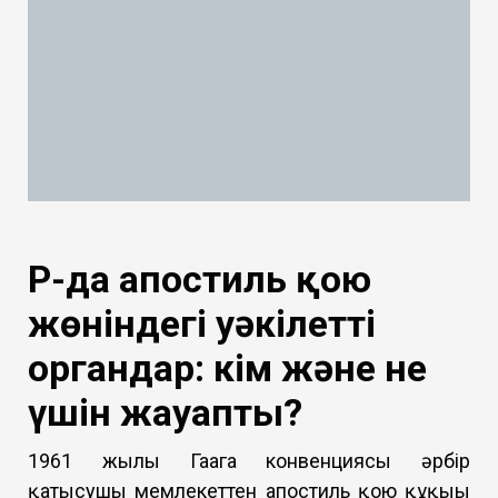
ҚР-да апостиль қою
жөніндегі уәкілетті
органдар: кім және не
үшін жауапты?
1961 жылғы Гаага конвенциясы әрбір
қатысушы мемлекеттен апостиль қою құқығы