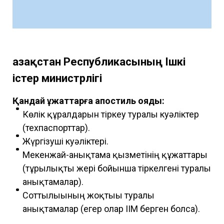
Қазақстан Республикасының Ішкі
істер министрлігі
Қандай құжаттарға апостиль қояды:
Көлік құралдарын тіркеу туралы куәліктер
(техпаспорттар).
Жүргізуші куәліктері.
Мекенжай-анықтама қызметінің құжаттары
(тұрғылықты жері бойынша тіркелгені туралы
анықтамалар).
Соттылығының жоқтығы туралы
анықтамалар (егер олар ІІМ берген болса).