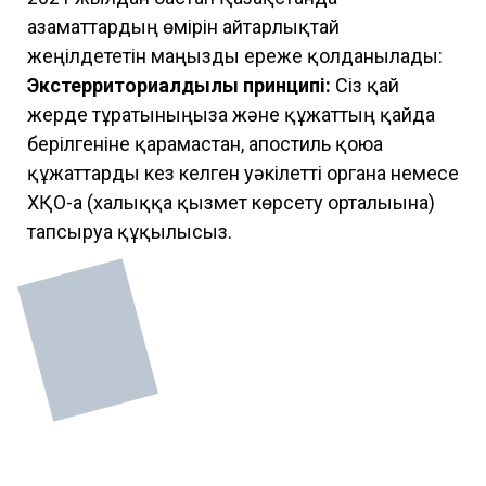
азаматтардың өмірін айтарлықтай
жеңілдететін маңызды ереже қолданылады:
Экстерриториалдылық принципі:
Сіз қай
жерде тұратыныңызға және құжаттың қайда
берілгеніне қарамастан, апостиль қоюға
құжаттарды кез келген уәкілетті органға немесе
ХҚО-ға (халыққа қызмет көрсету орталығына)
тапсыруға құқылысыз.