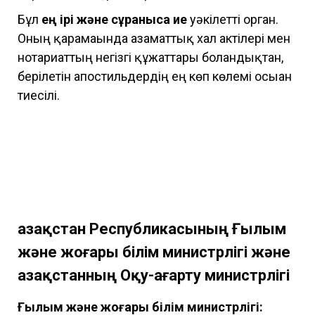
Бұл
ең ірі және сұранысқа ие
уәкілетті орган.
Оның қарамағында азаматтық хал актілері мен
нотариаттың негізгі құжаттары болғандықтан,
берілетін апостильдердің ең көп көлемі осыған
тиесілі.
Қазақстан Республикасының Ғылым
және жоғары білім министрлігі және
Қазақстанның Оқу-ағарту министрлігі
Ғылым және жоғары білім министрлігі: