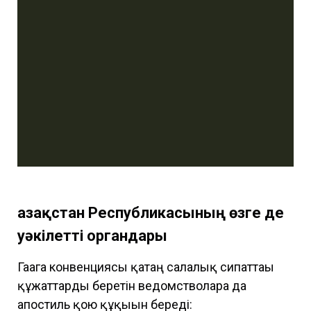
Қазақстан Республикасының өзге де
уәкілетті органдары
Гаага конвенциясы қатаң салалық сипаттағы
құжаттарды беретін ведомстволарға да
апостиль қою құқығын береді: