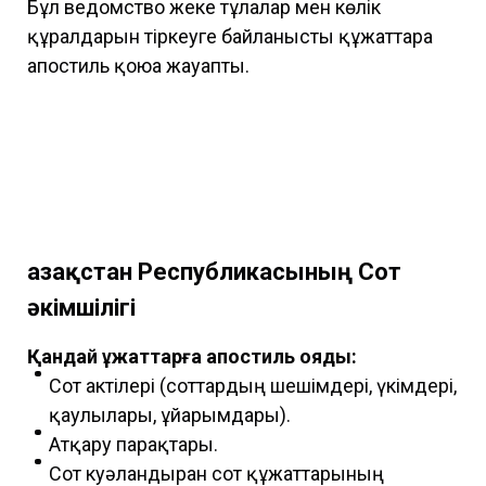
Бұл ведомство жеке тұлғалар мен көлік
құралдарын тіркеуге байланысты құжаттарға
апостиль қоюға жауапты.
Қазақстан Республикасының Сот
әкімшілігі
Қандай құжаттарға апостиль қояды:
Сот актілері (соттардың шешімдері, үкімдері,
қаулылары, ұйғарымдары).
Атқару парақтары.
Сот куәландырған сот құжаттарының