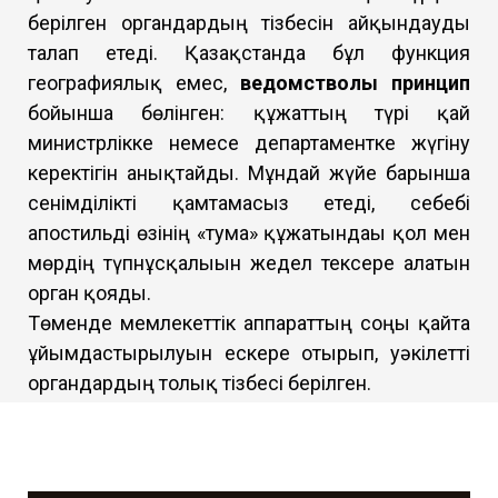
берілген органдардың тізбесін айқындауды
талап етеді. Қазақстанда бұл функция
географиялық емес,
ведомстволық принцип
бойынша бөлінген: құжаттың түрі қай
министрлікке немесе департаментке жүгіну
керектігін анықтайды. Мұндай жүйе барынша
сенімділікті қамтамасыз етеді, себебі
апостильді өзінің «тума» құжатындағы қол мен
мөрдің түпнұсқалығын жедел тексере алатын
орган қояды.
Төменде мемлекеттік аппараттың соңғы қайта
ұйымдастырылуын ескере отырып, уәкілетті
органдардың толық тізбесі берілген.