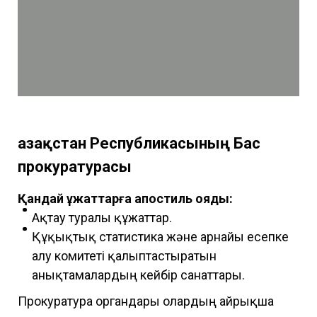
Қазақстан Республикасының Бас
прокуратурасы
Қандай құжаттарға апостиль қояды:
Ақтау туралы құжаттар.
Құқықтық статистика және арнайы есепке
алу комитеті қалыптастыратын
анықтамалардың кейбір санаттары.
Прокуратура органдары олардың айрықша