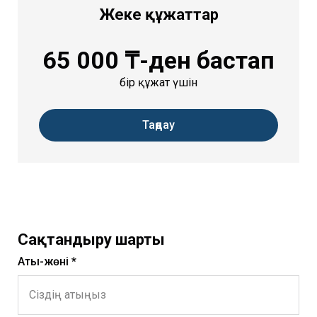
Жеке құжаттар
65 000 ₸-ден бастап
бір құжат үшін
Таңдау
Сақтандыру шарты
Аты-жөні *