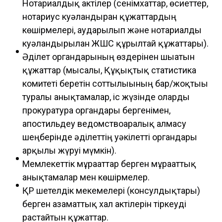
Нотариалдық актілер (сенімхаттар, өсиеттер,
нотариус куәландырған құжаттардың
көшірмелері, аударылып және нотариалды
куәландырылған ЖШС құрылтай құжаттары).
Әділет органдарының өздерінен шығатын
құжаттар (мысалы, Құқықтық статистика
комитеті беретін соттылығының бар/жоқтығы
туралы анықтамалар, іс жүзінде оларды
прокуратура органдары бергенімен,
апостильдеу ведомствоаралық алмасу
шеңберінде әділеттің уәкілетті органдары
арқылы жүруі мүмкін).
Мемлекеттік мұрағаттар берген мұрағаттық
анықтамалар мен көшірмелер.
ҚР шетелдік мекемелері (консулдықтары)
берген азаматтық хал актілерін тіркеуді
растайтын құжаттар.