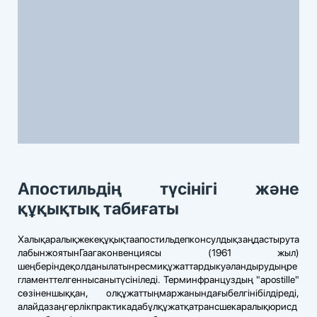
Апостильдің түсінігі және
құқықтық табиғаты
Халықаралықжекеқұқықтаапостильдепконсулдықзаңдастырута
лабынжоятынГаагаконвенциясы (1961 жыл)
шеңберіндеқолданылатынресмиқұжаттардыкуәландырудыңре
гламенттелгеннысанытүсініледі. Терминфранцуздың "apostille"
сөзіненшыққан, олқұжаттыңмаржанындағыбелгінібілдіреді,
алайдазаңгерлікпрактикадабұлқұжатқатрансшекаралықюрисд