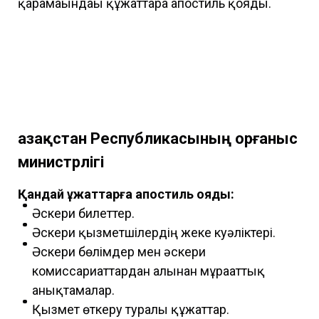
қарамағындағы құжаттарға апостиль қояды.
Қазақстан Республикасының Қорғаныс
министрлігі
Қандай құжаттарға апостиль қояды:
Әскери билеттер.
Әскери қызметшілердің жеке куәліктері.
Әскери бөлімдер мен әскери
комиссариаттардан алынған мұрағаттық
анықтамалар.
Қызмет өткеру туралы құжаттар.