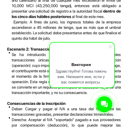
año calendario al final de cualquier mes excedieron el límite de
10,000 MCI (43,250,000 tenge
)
, entonces está obligado a
presentar una solicitud de registro a la autoridad fiscal
dentro de
los cinco días hábiles posteriores
al final de este mes.
Ejemplo: A fines de junio, los ingresos totales de la empresa
ascendieron a 45 millones de tenge, que es más que el umbral
establecido. La solicitud debe presentarse antes de que finalice el
quinto día hábil de julio.
Escenario 2: Transacción única por encima del umbral
Se ha introducido una regla especial para las grandes
transacciones únicas. Si se prevé realizar una operación
Виктория
(operación) cuyo importe supere el umbral de 43.250.000 tenge,
Здравствуйте! Готова помочь
el contribuyente está obligado a registrarse a efectos de IVA hasta
вам. Напишите мне, если у
el momento de la firma del contrato o de la realización de esta
вас появятся вопросы.
operación. Esta regla cambia radicalmente el enfoque: el registro
se convierte en un requisito previo para la realización legal de una
transacción importante, y no su consecuencia.
Consecuencias de la inscripción
:
Deber: Cargar y pagar el IVA a una tasa del 16% sobre las
transacciones gravadas, presentar declaraciones trimestrales.
Derecha: Aceptar el IVA "soportado" pagado a sus proveedores
por compensación (deducción), lo que puede mejorar las